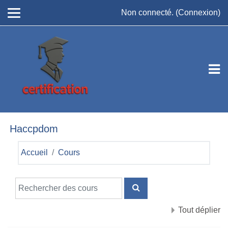
Passer au contenu principal
Non connecté. (
Connexion
)
Haccpdom
Accueil
Cours
Rechercher des cours
RECHERCHER DES COU
Tout déplier