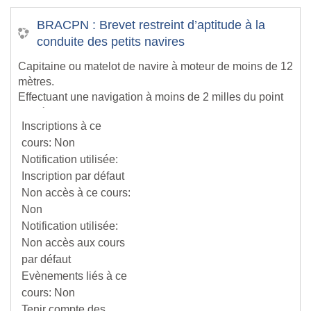
BRACPN : Brevet restreint d’aptitude à la
conduite des petits navires
Capitaine ou matelot de navire à moteur de moins de 12
mètres.
Effectuant une navigation à moins de 2 milles du point
de départ et ne transportant aucun passager.
Inscriptions à ce
Puissance propulsive de moins de 250 kW.
cours
:
Non
Notification utilisée
:
Inscription par défaut
Non accès à ce cours
:
Non
Notification utilisée
:
Non accès aux cours
par défaut
Evènements liés à ce
cours
:
Non
Tenir compte des