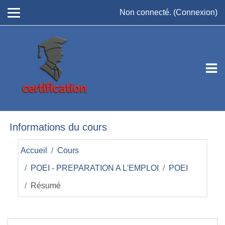
Passer au contenu principal
Non connecté. (
Connexion
)
Informations du cours
Accueil
Cours
POEI - PREPARATION A L'EMPLOI
POEI
Résumé